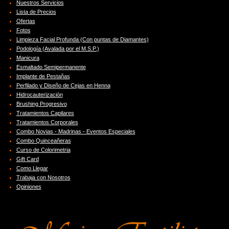
Nuestros Servicios
Lista de Precios
Ofertas
Fotos
Limpieza Facial Profunda (Con puntas de Diamantes)
Podología (Avalada por el M.S.P.)
Manicura
Esmaltado Semipermanente
Implante de Pestañas
Perfilado y Diseño de Cejas en Henna
Hidrocauterización
Brushing Progresivo
Tratamientos Capilares
Tratamientos Corporales
Combo Novias - Madrinas - Eventos Especiales
Combo Quinceañeras
Curso de Colorimetria
Gift Card
Como Llegar
Trabaja con Nosotros
Opiniones