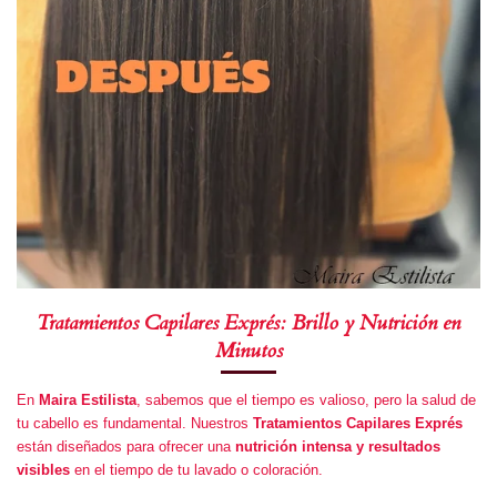
Tratamientos Capilares Exprés: Brillo y Nutrición en
Minutos
En
Maira Estilista
, sabemos que el tiempo es valioso, pero la salud de
tu cabello es fundamental. Nuestros
Tratamientos Capilares Exprés
están diseñados para ofrecer una
nutrición intensa y resultados
visibles
en el tiempo de tu lavado o coloración.